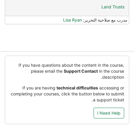
Land Trusts
مدرب مع صلاحية التحرير:
Lisa Ryan
خطِي
كتلة
If you have questions about the content in the course,
تش
please email the
Support Contact
in the course
ي
description.
م
If you are having
technical difficulties
accessing or
ل
completing your courses, click the button below to submit
ديدة)
a support ticket.
I Need Help