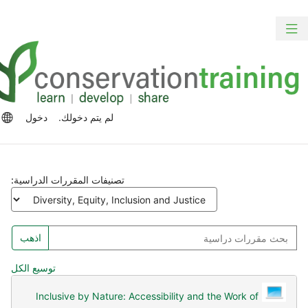
ي
خطي
تبديل
ريط
حتوى
التنقل
نبي
ئيسي
خيا
لم يتم دخولك.
دخول
اللغ
تصنيفات المقررات الدراسية:
حث
اذهب
قررات
راسية
توسيع الكل
Inclusive by Nature: Accessibility and the Work of